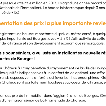
 presque atteint le million en 2017. Il s’agit d’une année record 
ationale de l’Immobilier). La hausse ininterrompue depuis 3 ans
impé de +16%.
entation des prix la plus importante revi
registrent une hausse importante du prix du mètre carré, à quelque
 plus importante est Bourges, avec +13,8% ! L’attractivité de cette 
eur de la France et son développement économique remarquable.
els pour séniors, a vu juste en installant sa nouvelle r
ortes de Bourges !
u Château à Trouy bénéficie du rayonnement de la ville de Bourg
s les qualités indispensables à un confort de vie optimal : une offr
ands espaces verts et forêts qui favorisent les endorphines ! 
Château sont parfaitement localisées : au coeur de la France, el
on des prix de l’immobilier dans l’agglomération de Bourges, Sér
rs d’une maison sénior de La Promenade du Château.