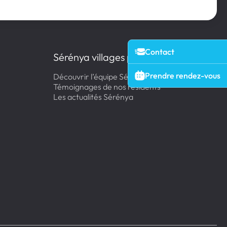
Contact
Sérénya villages pour séniors
Prendre rendez-vous
Découvrir l’équipe Sérénya
Témoignages de nos résidents
Les actualités Sérénya