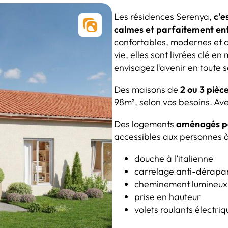
Les résidences Serenya,
c’e
calmes et parfaitement en
confortables, modernes et a
vie, elles sont livrées clé e
envisagez l’avenir en toute s
Des maisons de
2 ou 3 pièc
98m², selon vos besoins. Av
Des logements
aménagés pou
accessibles aux personnes à
douche à l’italienne
carrelage anti-dérapa
cheminement lumineux
prise en hauteur
volets roulants électri