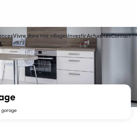
ences
Vivre dans nos villages
Investir
Actualités
Contact
rage
c garage