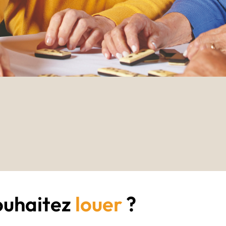
ouhaitez
louer
?