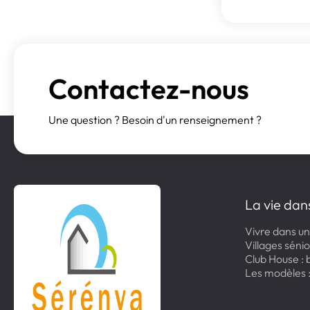
Contactez-nous
Une question ? Besoin d'un renseignement ?
La vie dan
Vivre dans un
Villages sénio
Club House : b
Les modèles 