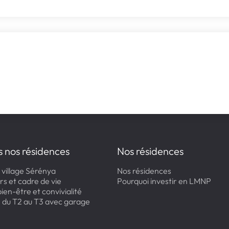
s nos résidences
Nos résidences
 village Sérénya
Nos résidences
rs et cadre de vie
Pourquoi investir en LMNP
ien-être et convivialité
: du T2 au T3 avec garage