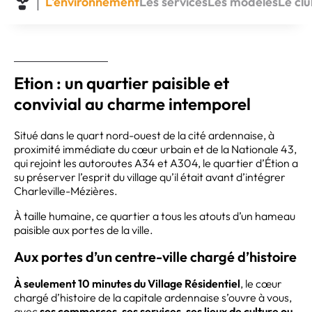
L'environnement
Les services
Les modèles
Le cl
Etion : un quartier paisible et
convivial au charme intemporel
Situé dans le quart nord-ouest de la cité ardennaise, à
proximité immédiate du cœur urbain et de la Nationale 43,
qui rejoint les autoroutes A34 et A304, le quartier d’Étion a
su préserver l’esprit du village qu’il était avant d’intégrer
Charleville-Mézières.
À taille humaine, ce quartier a tous les atouts d’un hameau
paisible aux portes de la ville.
Aux portes d’un centre-ville chargé d’histoire
À seulement 10 minutes du Village Résidentiel
, le cœur
chargé d’histoire de la capitale ardennaise s’ouvre à vous,
avec
ses commerces, ses services, ses lieux de culture ou