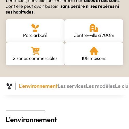
bénéficier, chez elle, de l’ensemble des
aides et des soins
dont elle peut avoir besoin,
sans perdre ni ses repères ni
ses habitudes.
Parc arboré
Centre-ville à 700m
2 zones commerciales
108 maisons
L'environnement
Les services
Les modèles
Le cl
L’environnement